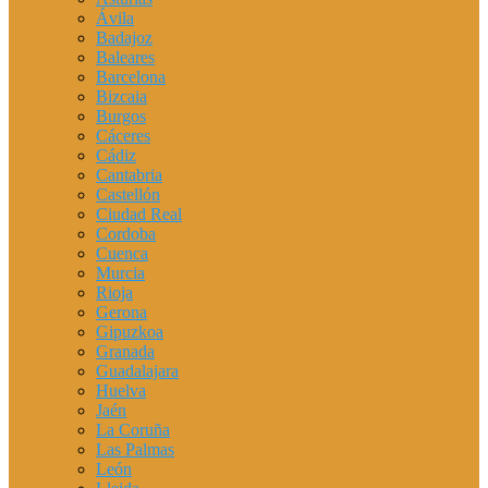
Ávila
Badajoz
Baleares
Barcelona
Bizcaia
Burgos
Cáceres
Cádiz
Cantabria
Castellón
Ciudad Real
Cordoba
Cuenca
Murcia
Rioja
Gerona
Gipuzkoa
Granada
Guadalajara
Huelva
Jaén
La Coruña
Las Palmas
León