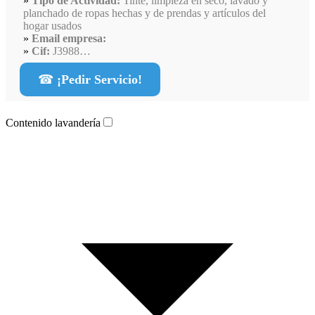
Tipo de Actividad:
Tinte, limpieza en seco, lavado y
planchado de ropas hechas y de prendas y artículos del
hogar usados
Email empresa:
Cif:
J3988…
☎
¡Pedir Servicio!
Contenido lavandería