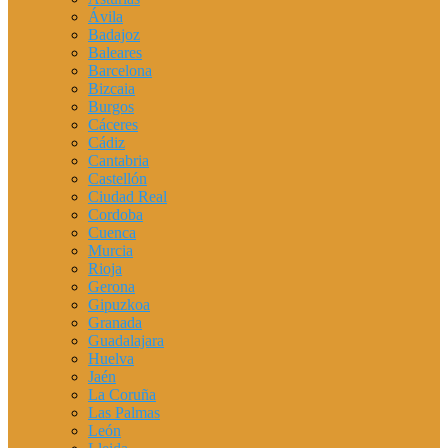
Ávila
Badajoz
Baleares
Barcelona
Bizcaia
Burgos
Cáceres
Cádiz
Cantabria
Castellón
Ciudad Real
Cordoba
Cuenca
Murcia
Rioja
Gerona
Gipuzkoa
Granada
Guadalajara
Huelva
Jaén
La Coruña
Las Palmas
León